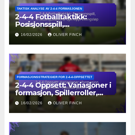
TAKTISK ANALYSE AV 2-4-4 FORMASJONEN
2-4-4 Fotballtaktikk:
Posisjonsspill,
Pressingutløsere,
16/02/2026
OLIVER FINCH
Gjenopprettingsløp
FORMASJONSSTRATEGIER FOR 2-4-4-OPPSETTET
2-4-4 Oppsett: Variasjoner i
formasjon, Spillerroller,
Taktiske justeringer
16/02/2026
OLIVER FINCH