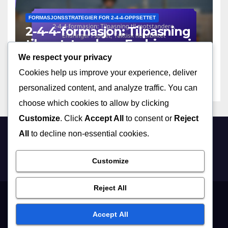
FORMASJONSSTRATEGIER FOR 2-4-4-OPPSETTET
2-4-4-formasjon: Tilpasning
til motstandere, Endringer i
spillet, Taktisk fleksibilitet
We respect your privacy
13/02/2026
OLIVER FINCH
Cookies help us improve your experience, deliver
personalized content, and analyze traffic. You can
choose which cookies to allow by clicking
Customize
. Click
Accept All
to consent or
Reject
All
to decline non-essential cookies.
festningenservering.no
Customize
Reject All
Vilkår og betingelser
Hvem vi er
Informasjonskapsler og sporing
Accept All
Ditt personvern
Kontakt