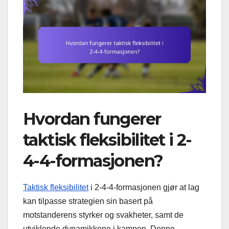
Hvordan fungerer
taktisk fleksibilitet i 2-
4-4-formasjonen?
Taktisk fleksibilitet
i 2-4-4-formasjonen gjør at lag
kan tilpasse strategien sin basert på
motstanderens styrker og svakheter, samt de
utviklende dynamikkene i kampen. Denne