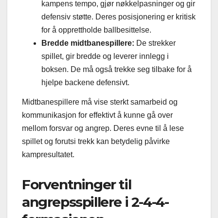
kampens tempo, gjør nøkkelpasninger og gir
defensiv støtte. Deres posisjonering er kritisk
for å opprettholde ballbesittelse.
Bredde midtbanespillere:
De strekker
spillet, gir bredde og leverer innlegg i
boksen. De må også trekke seg tilbake for å
hjelpe backene defensivt.
Midtbanespillere må vise sterkt samarbeid og
kommunikasjon for effektivt å kunne gå over
mellom forsvar og angrep. Deres evne til å lese
spillet og forutsi trekk kan betydelig påvirke
kampresultatet.
Forventninger til
angrepsspillere i 2-4-4-