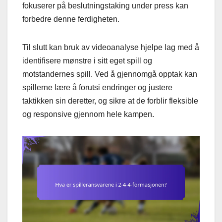
fokuserer på beslutningstaking under press kan
forbedre denne ferdigheten.
Til slutt kan bruk av videoanalyse hjelpe lag med å
identifisere mønstre i sitt eget spill og
motstandernes spill. Ved å gjennomgå opptak kan
spillerne lære å forutsi endringer og justere
taktikken sin deretter, og sikre at de forblir fleksible
og responsive gjennom hele kampen.