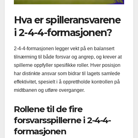
Hva er spilleransvarene
i 2-4-4-formasjonen?
2-4-4-formasjonen legger vekt på en balansert
tilnærming til både forsvar og angrep, og krever at
spillerne oppfyller spesifikke roller. Hver posisjon
har distinkte ansvar som bidrar til lagets samlede
effektivitet, spesielt i å opprettholde kontrollen på
midtbanen og utføre overganger.
Rollene til de fire
forsvarsspillerne i 2-4-4-
formasjonen