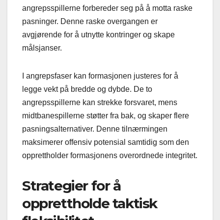
angrepsspillerne forbereder seg på å motta raske
pasninger. Denne raske overgangen er
avgjørende for å utnytte kontringer og skape
målsjanser.
I angrepsfaser kan formasjonen justeres for å
legge vekt på bredde og dybde. De to
angrepsspillerne kan strekke forsvaret, mens
midtbanespillerne støtter fra bak, og skaper flere
pasningsalternativer. Denne tilnærmingen
maksimerer offensiv potensial samtidig som den
opprettholder formasjonens overordnede integritet.
Strategier for å
opprettholde taktisk