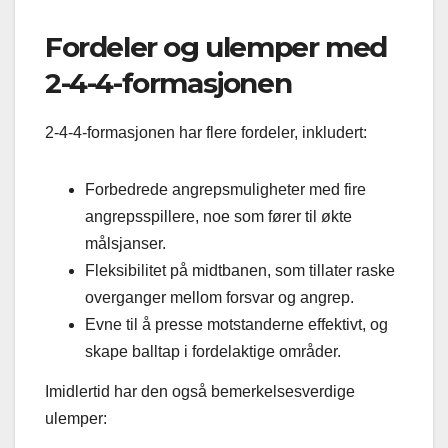
Fordeler og ulemper med
2-4-4-formasjonen
2-4-4-formasjonen har flere fordeler, inkludert:
Forbedrede angrepsmuligheter med fire
angrepsspillere, noe som fører til økte
målsjanser.
Fleksibilitet på midtbanen, som tillater raske
overganger mellom forsvar og angrep.
Evne til å presse motstanderne effektivt, og
skape balltap i fordelaktige områder.
Imidlertid har den også bemerkelsesverdige
ulemper: