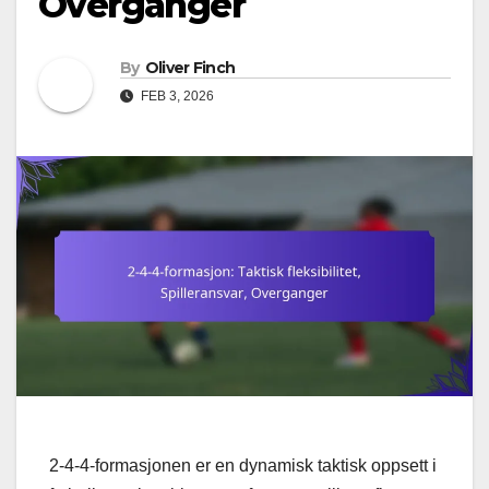
Overganger
By
Oliver Finch
FEB 3, 2026
2-4-4-formasjonen er en dynamisk taktisk oppsett i