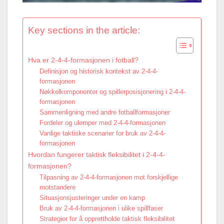
Key sections in the article:
Hva er 2-4-4-formasjonen i fotball?
Definisjon og historisk kontekst av 2-4-4-
formasjonen
Nøkkelkomponenter og spillerposisjonering i 2-4-4-
formasjonen
Sammenligning med andre fotballformasjoner
Fordeler og ulemper med 2-4-4-formasjonen
Vanlige taktiske scenarier for bruk av 2-4-4-
formasjonen
Hvordan fungerer taktisk fleksibilitet i 2-4-4-
formasjonen?
Tilpasning av 2-4-4-formasjonen mot forskjellige
motstandere
Situasjonsjusteringer under en kamp
Bruk av 2-4-4-formasjonen i ulike spillfaser
Strategier for å opprettholde taktisk fleksibilitet