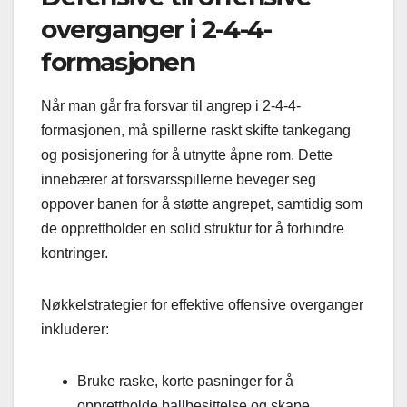
overganger i 2-4-4-
formasjonen
Når man går fra forsvar til angrep i 2-4-4-
formasjonen, må spillerne raskt skifte tankegang
og posisjonering for å utnytte åpne rom. Dette
innebærer at forsvarsspillerne beveger seg
oppover banen for å støtte angrepet, samtidig som
de opprettholder en solid struktur for å forhindre
kontringer.
Nøkkelstrategier for effektive offensive overganger
inkluderer:
Bruke raske, korte pasninger for å
opprettholde ballbesittelse og skape