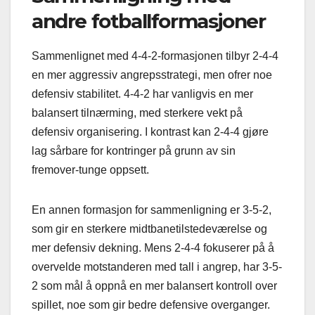
andre fotballformasjoner
Sammenlignet med 4-4-2-formasjonen tilbyr 2-4-4
en mer aggressiv angrepsstrategi, men ofrer noe
defensiv stabilitet. 4-4-2 har vanligvis en mer
balansert tilnærming, med sterkere vekt på
defensiv organisering. I kontrast kan 2-4-4 gjøre
lag sårbare for kontringer på grunn av sin
fremover-tunge oppsett.
En annen formasjon for sammenligning er 3-5-2,
som gir en sterkere midtbanetilstedeværelse og
mer defensiv dekning. Mens 2-4-4 fokuserer på å
overvelde motstanderen med tall i angrep, har 3-5-
2 som mål å oppnå en mer balansert kontroll over
spillet, noe som gir bedre defensive overganger.